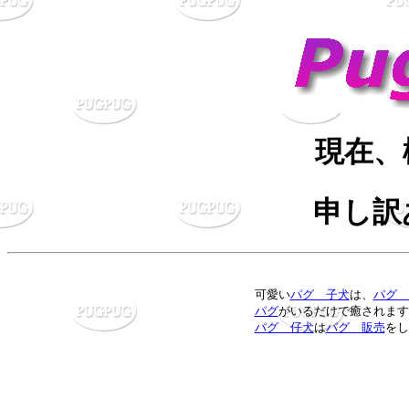
現在、
申し訳
可愛い
パグ 子犬
は、
パグ 
パグ
がいるだけで癒されます
パグ 仔犬
は
パグ 販売
をし